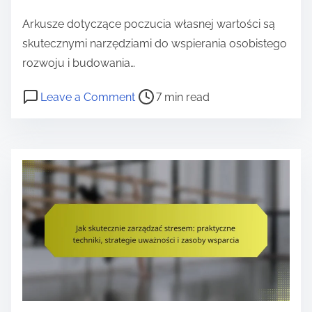
e
Arkusze dotyczące poczucia własnej wartości są
n
skutecznymi narzędziami do wspierania osobistego
t
rozwoju i budowania…
P
o
Leave a Comment
7 min read
o
n
s
A
t
r
r
k
e
u
a
s
d
z
t
e
i
W
m
a
e
r