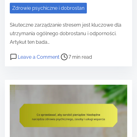
t
Zdrowie psychiczne i dobrostan
o
ś
Skuteczne zarządzanie stresem jest kluczowe dla
c
utrzymania ogólnego dobrostanu i odporności.
i
Artykuł ten bada…
S
P
o
Leave a Comment
7 min read
i
o
n
e
s
J
b
t
a
i
r
k
e
e
s
:
a
k
N
d
u
a
t
t
r
i
e
z