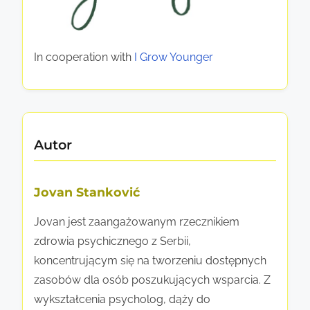
n
c
o
y
z
s
c
u
a
In cooperation with
I Grow Younger
h
j
m
ą
o
c
p
e
o
Autor
g
c
o
z
w
u
Jovan Stanković
s
c
p
Jovan jest zaangażowanym rzecznikiem
i
a
zdrowia psychicznego z Serbii,
a
r
koncentrującym się na tworzeniu dostępnych
c
zasobów dla osób poszukujących wsparcia. Z
i
wykształcenia psycholog, dąży do