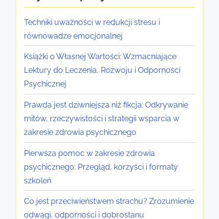
o
o
o
n
ó
e
p
w
Techniki uważności w redukcji stresu i
i
w
t
r
i
równowadze emocjonalnej
a
i
y
a
a
,
w
c
w
Książki o Własnej Wartości: Wzmacniające
p
k
s
e
y
Lektury do Leczenia, Rozwoju i Odporności
s
o
p
,
d
Psychicznej
y
r
a
w
o
c
Prawda jest dziwniejsza niż fikcja: Odkrywanie
z
r
s
b
h
mitów, rzeczywistości i strategii wsparcia w
y
c
p
r
i
zakresie zdrowia psychicznego
ś
i
a
o
c
c
e
r
s
Pierwsza pomoc w zakresie zdrowia
z
i
s
c
t
psychicznego: Przegląd, korzyści i formaty
n
i
p
i
a
szkoleń
e
o
o
u
n
g
Co jest przeciwieństwem strachu? Zrozumienie
p
ł
i
u
o
odwagi, odporności i dobrostanu
c
e