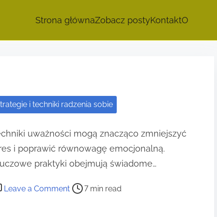
Strona główna
Zobacz posty
Kontakt
O
trategie i techniki radzenia sobie
echniki uważności mogą znacząco zmniejszyć
tres i poprawić równowagę emocjonalną.
luczowe praktyki obejmują świadome…
o
Leave a Comment
7 min read
n
T