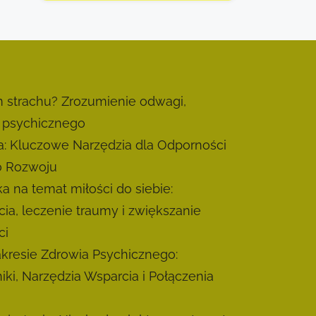
m strachu? Zrozumienie odwagi,
u psychicznego
a: Kluczowe Narzędzia dla Odporności
o Rozwoju
a na temat miłości do siebie:
a, leczenie traumy i zwiększanie
ci
kresie Zdrowia Psychicznego:
i, Narzędzia Wsparcia i Połączenia