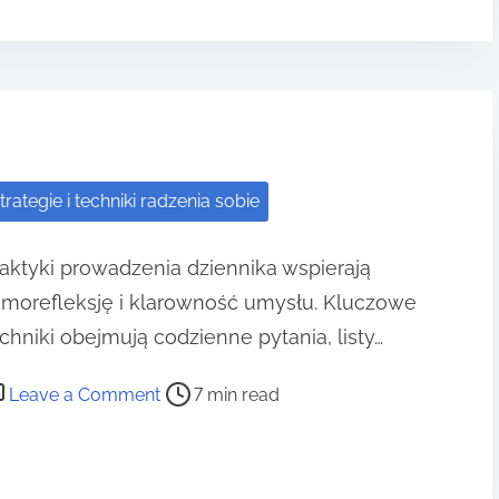
e
c
h
n
i
k
trategie i techniki radzenia sobie
i
u
aktyki prowadzenia dziennika wspierają
w
amorefleksję i klarowność umysłu. Kluczowe
a
ż
chniki obejmują codzienne pytania, listy…
n
o
Leave a Comment
7 min read
o
n
ś
P
c
r
i