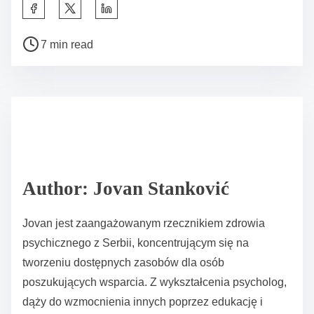
grupy, takiego jak wsparcie emocjonalne lub dzielenie
się umiejętnościami. Wybierz zróżnicowany zespół
facylitatorów, którzy mogą prowadzić dyskusje i
zapewnić inkluzyjność. Stwórz zasady, aby sprzyjać
szacunkowi i poufności wśród uczestników.
Regularnie oceniaj skuteczność grupy i dostosowuj ją
w miarę potrzeb, aby sprostać ewoluującym
potrzebom członków.
Jakie powszechne błędy należy unikać przy tworzeniu
grupy wsparcia rówieśniczego?
Powszechne błędy do unikania przy tworzeniu grupy
wsparcia rówieśniczego obejmują brak jasnego celu,
niewystarczające szkolenie dla facylitatorów,
zaniedbywanie poufności członków oraz brak
ustalenia norm grupowych. Problemy te mogą