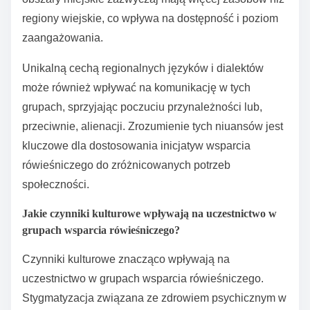
Jak różnice regionalne
wpływają na postrzeganie grup
wsparcia rówieśniczego?
Różnice regionalne znacząco kształtują postrzeganie
grup wsparcia rówieśniczego. Normy i wartości
kulturowe wpływają na to, jak jednostki postrzegają
zdrowie psychiczne i zachowania związane z
poszukiwaniem pomocy. W niektórych regionach
grupy wsparcia rówieśniczego są postrzegane jako
istotne zasoby społeczności, podczas gdy w innych
stygmatyzacja może utrudniać uczestnictwo.
Na przykład w kulturach kolektywistycznych wsparcie
grupowe jest często postrzegane jako kluczowe dla
dobrostanu emocjonalnego. W przeciwieństwie do