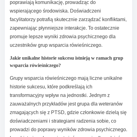
grup wsparcia rówieśniczego, obejmują różnorodność
doświadczeń życiowych, specjalistyczne szkolenie w
zakresie prowadzenia grup oraz dostęp do unikalnych
zasobów. Te cechy sprzyjają głębszym połączeniom,
poprawiają komunikację i zapewniają dostosowane
wsparcie, ostatecznie zwiększając wpływ grupy na
zdrowie psychiczne.
Jak poziom doświadczenia facylitatorów wpływa na
dynamikę grupy?
Facylitatorzy z wyższym poziomem doświadczenia
pozytywnie wpływają na dynamikę grupy, sprzyjając
zaufaniu i zaangażowaniu. Ich umiejętności
poprawiają komunikację, prowadząc do
wspierającego środowiska. Doświadczeni
facylitatorzy potrafią skutecznie zarządzać konfliktami,