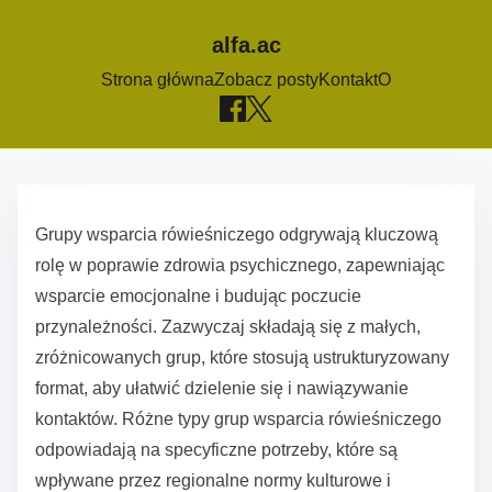
alfa.ac
Strona główna
Zobacz posty
Kontakt
O
S
k
Grupy wsparcia rówieśniczego odgrywają kluczową
i
rolę w poprawie zdrowia psychicznego, zapewniając
p
wsparcie emocjonalne i budując poczucie
t
przynależności. Zazwyczaj składają się z małych,
o
zróżnicowanych grup, które stosują ustrukturyzowany
c
format, aby ułatwić dzielenie się i nawiązywanie
o
kontaktów. Różne typy grup wsparcia rówieśniczego
n
odpowiadają na specyficzne potrzeby, które są
t
wpływane przez regionalne normy kulturowe i