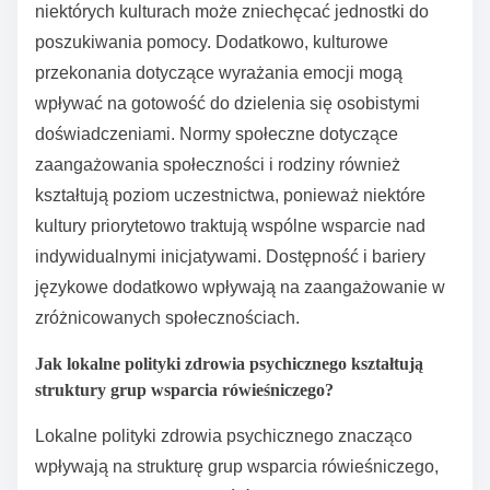
tego, w społeczeństwach indywidualistycznych może
być priorytetem osobista odporność, co wpływa na
dynamikę grupy. Dostępność również się różni;
obszary miejskie zazwyczaj mają więcej zasobów niż
regiony wiejskie, co wpływa na dostępność i poziom
zaangażowania.
Unikalną cechą regionalnych języków i dialektów
może również wpływać na komunikację w tych
grupach, sprzyjając poczuciu przynależności lub,
przeciwnie, alienacji. Zrozumienie tych niuansów jest
kluczowe dla dostosowania inicjatyw wsparcia
rówieśniczego do zróżnicowanych potrzeb
społeczności.
Jakie czynniki kulturowe wpływają na uczestnictwo w
grupach wsparcia rówieśniczego?