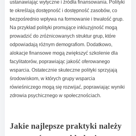
Czynniki kulturowe znacząco wpływają na
uczestnictwo w grupach wsparcia rówieśniczego.
Stygmatyzacja związana ze zdrowiem psychicznym w
niektórych kulturach może zniechęcać jednostki do
poszukiwania pomocy. Dodatkowo, kulturowe
przekonania dotyczące wyrażania emocji mogą
wpływać na gotowość do dzielenia się osobistymi
doświadczeniami. Normy społeczne dotyczące
zaangażowania społeczności i rodziny również
kształtują poziom uczestnictwa, ponieważ niektóre
kultury priorytetowo traktują wspólne wsparcie nad
indywidualnymi inicjatywami. Dostępność i bariery
językowe dodatkowo wpływają na zaangażowanie w
zróżnicowanych społecznościach.
Jak lokalne polityki zdrowia psychicznego kształtują