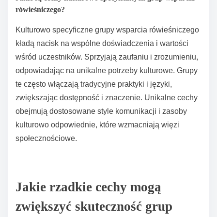
depresją kładą nacisk na wsparcie i motywację. To
ukierunkowane podejście poprawia wyniki zdrowia
psychicznego uczestników, dostarczając
odpowiednich zasobów i połączeń
społecznościowych.
Jakie są cechy kulturowo specyficznych grup wsparcia
rówieśniczego?
Kulturowo specyficzne grupy wsparcia rówieśniczego
kładą nacisk na wspólne doświadczenia i wartości
wśród uczestników. Sprzyjają zaufaniu i zrozumieniu,
odpowiadając na unikalne potrzeby kulturowe. Grupy
te często włączają tradycyjne praktyki i języki,
zwiększając dostępność i znaczenie. Unikalne cechy
obejmują dostosowane style komunikacji i zasoby
kulturowo odpowiednie, które wzmacniają więzi