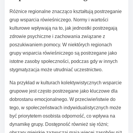
często tworzą trwałe przyjaźnie i zapewniają
bezpieczną przestrzeń dla wrażliwości, poprawiając
dobrostan emocjonalny. Unikalną cechą grup
wsparcia rówieśniczego jest ich zdolność do
budowania autentycznych połączeń, które mogą
prowadzić do znaczącego osobistego rozwoju i
zdrowienia.