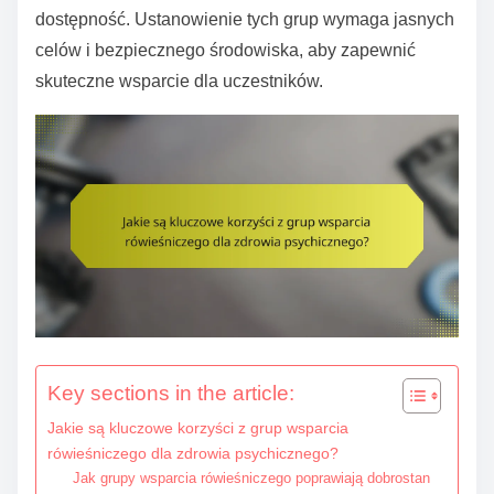
e
dostępność. Ustanowienie tych grup wymaga jasnych
n
celów i bezpiecznego środowiska, aby zapewnić
t
skuteczne wsparcie dla uczestników.
Key sections in the article:
Jakie są kluczowe korzyści z grup wsparcia
rówieśniczego dla zdrowia psychicznego?
Jak grupy wsparcia rówieśniczego poprawiają dobrostan