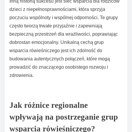
zapewniając płynniejsze interakcje. To ostatecznie
promuje lepsze wyniki zdrowia psychicznego dla
uczestników grup wsparcia rówieśniczego.
Jakie unikalne historie sukcesu istnieją w ramach grup
wsparcia rówieśniczego?
Grupy wsparcia rówieśniczego mają liczne unikalne
historie sukcesu, które podkreślają ich
transformacyjny wpływ na jednostki. Jednym z
zauważalnych przykładów jest grupa dla weteranów
zmagających się z PTSD, gdzie członkowie dzielą się
doświadczeniami i strategiami radzenia sobie, co
prowadzi do poprawy wyników zdrowia psychicznego.
Inną historią sukcesu jest sieć wsparcia dla rodziców
dzieci z niepełnosprawnościami, która sprzyja
poczuciu wspólnoty i wspólnej odporności. Te grupy