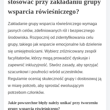
struktury grup wsparcia rówieśniczego?
Lokalne polityki zdrowia psychicznego znacząco
wpływają na strukturę grup wsparcia rówieśniczego,
ustanawiając wytyczne i źródła finansowania. Polityki
te określają dostępność i dostępność zasobów, co
bezpośrednio wpływa na formowanie i trwałość grup.
Na przykład polityki promujące inkluzyjność mogą
prowadzić do zróżnicowanych struktur grup, które
odpowiadają różnym demografiom. Dodatkowo,
alokacje finansowe mogą zwiększyć szkolenie dla
facylitatorów, poprawiając jakość oferowanego
wsparcia. Ostatecznie skuteczne polityki sprzyjają
środowiskom, w których grupy wsparcia
rówieśniczego mogą się rozwijać, poprawiając wyniki
zdrowia psychicznego w społecznościach.