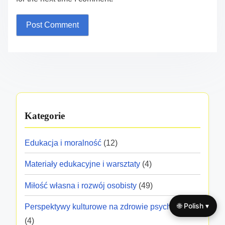
Świadomość zdrowia psychicznego
Praktyki uważności: Korzyści, techniki i zasoby na
złagodzenie stresu
Leave a Reply
Your email address will not be published.
Required
fields are marked
*
Comment
*
🌐 Polish ▾