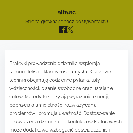
alfa.ac
Strona główna
Zobacz posty
Kontakt
O
S
k
Praktyki prowadzenia dziennika wspierają
i
samorefleksję i klarowność umysłu. Kluczowe
p
techniki obejmują codzienne pytania, listy
t
wdzięczności, pisanie swobodne oraz ustalanie
o
celów. Metody te sprzyjają wyrażaniu emocji,
c
poprawiają umiejętności rozwiązywania
o
problemów i promują uważność. Dostosowanie
n
prowadzenia dziennika do kontekstów kulturowych
t
może dodatkowo wzbogacić doświadczenie i