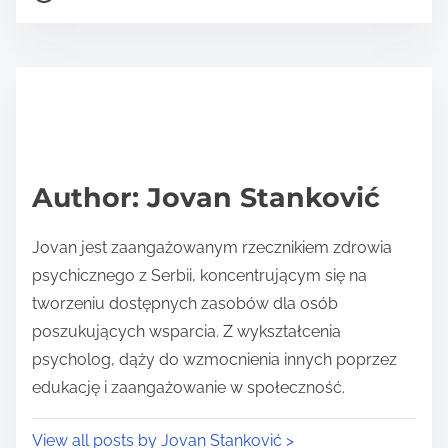
o
r
s
e
t
t
r
h
e
i
a
s
d
p
Author: Jovan Stanković
t
o
i
s
Jovan jest zaangażowanym rzecznikiem zdrowia
m
t
psychicznego z Serbii, koncentrującym się na
e
o
tworzeniu dostępnych zasobów dla osób
n
poszukujących wsparcia. Z wykształcenia
:
psycholog, dąży do wzmocnienia innych poprzez
edukację i zaangażowanie w społeczność.
View all posts by Jovan Stanković >