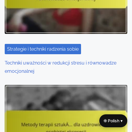
a
t
i
o
Strategie i techniki radzenia sobie
n
Techniki uważności w redukcji stresu i równowadze
emocjonalnej
🌐 Polish ▾