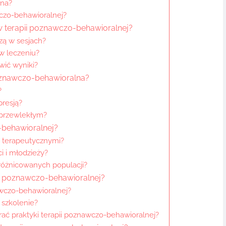
lna?
wczo-behawioralnej?
 w terapii poznawczo-behawioralnej?
zą w sesjach?
w leczeniu?
wić wyniki?
 poznawczo-behawioralna?
?
presją?
 przewlekłym?
-behawioralnej?
i terapeutycznymi?
ci i młodzieży?
różnicowanych populacji?
ii poznawczo-behawioralnej?
nawczo-behawioralnej?
 szkolenie?
ać praktyki terapii poznawczo-behawioralnej?