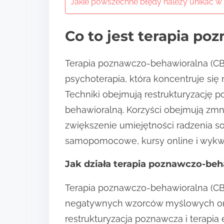
Jakie powszechne błędy należy unikać w
Co to jest terapia p
Terapia poznawczo-behawioralna (CB
psychoterapia, która koncentruje s
Techniki obejmują restrukturyzację p
behawioralną. Korzyści obejmują zmni
zwiększenie umiejętności radzenia s
samopomocowe, kursy online i wykwa
Jak działa terapia poznawczo-beh
Terapia poznawczo-behawioralna (CBT)
negatywnych wzorców myślowych oraz
restrukturyzacja poznawcza i terapi