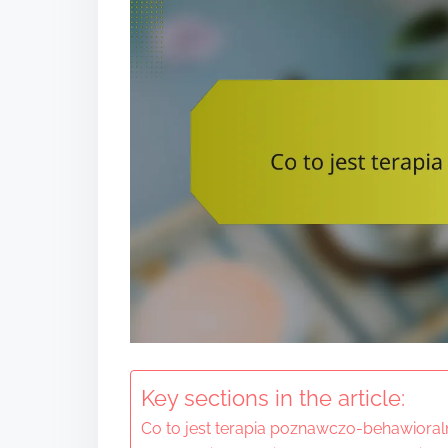
t
Key sections in the article:
Co to jest terapia poznawczo-behawioral