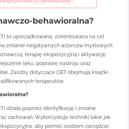
 terapii poznawczo-behawioralnej?
oznawczo-behawioralna?
T) to uporządkowana, zorientowana na cel
ię na zmianie negatywnych wzorców myślowych.
oznawczą, terapię ekspozycyjną i aktywację
ejszenie lęku, poprawę nastroju oraz
obie. Zasoby dotyczące CBT obejmują książki
lifikowanych terapeutów.
awioralna?
 działa poprzez identyfikację i zmianę
 zachowań. Wykorzystuje techniki takie jak
a ekspozycyjna, aby pomóc osobom zarządzać