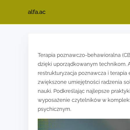
alfa.ac
S
k
i
Terapia poznawczo-behawioralna (CBT
p
dzięki uporządkowanym technikom. Ar
t
restrukturyzacja poznawcza i terapia 
o
zwiększone umiejętności radzenia so
c
nauki. Podkreślając najlepsze praktyk
o
wyposażenie czytelników w komplek
n
psychicznym.
t
e
n