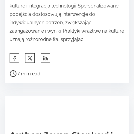
kulturę i integracja technologii. Spersonalizowane
podejścia dostosowują interwencje do
indywidualnych potrzeb, zwiększając
zaangażowanie i wyniki. Praktyki wrażliwe na kulturę
uznają różnorodne tła, sprzyjając
S
h
P
a
7 min read
o
r
s
e
t
t
r
h
e
i
a
s
d
p