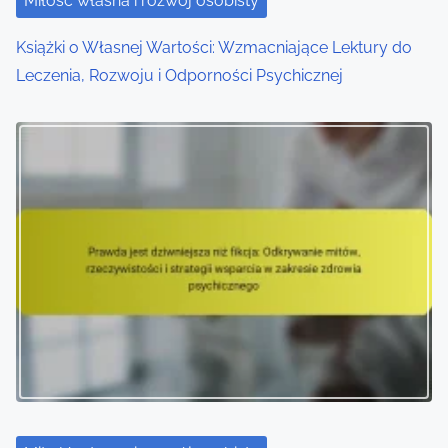
n
Miłość własna i rozwój osobisty
Książki o Własnej Wartości: Wzmacniające Lektury do
Leczenia, Rozwoju i Odporności Psychicznej