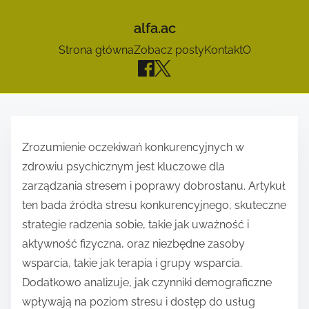
alfa.ac
Strona główna
Zobacz posty
Kontakt
O
S
k
Zrozumienie oczekiwań konkurencyjnych w
i
zdrowiu psychicznym jest kluczowe dla
p
zarządzania stresem i poprawy dobrostanu. Artykuł
t
ten bada źródła stresu konkurencyjnego, skuteczne
o
strategie radzenia sobie, takie jak uważność i
c
aktywność fizyczna, oraz niezbędne zasoby
o
wsparcia, takie jak terapia i grupy wsparcia.
n
Dodatkowo analizuje, jak czynniki demograficzne
t
wpływają na poziom stresu i dostęp do usług