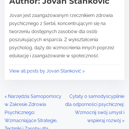
Author: Jovan Stanković
t
o
i
s
Jovan jest zaangażowanym rzecznikiem zdrowia
m
t
psychicznego z Serbii, koncentrującym się na
e
o
tworzeniu dostępnych zasobów dla osób
n
poszukujących wsparcia. Z wykształcenia
:
psycholog, dąży do wzmocnienia innych poprzez
edukację i zaangażowanie w społeczność.
View all posts by Jovan Stanković >
P
<
Narzędzia Samopomocy
Cytaty o samodyscyplinie
w Zakresie Zdrowia
dla odporności psychicznej:
o
Psychicznego:
Wzmocnij swój umysł i
s
Wzmacniające Strategie,
wspieraj rozwój
>
Techniki i Zasoby dla