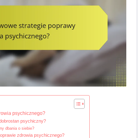
drowia psychicznego?
 dobrostan psychiczny?
ny dbania o siebie?
poprawie zdrowia psychicznego?