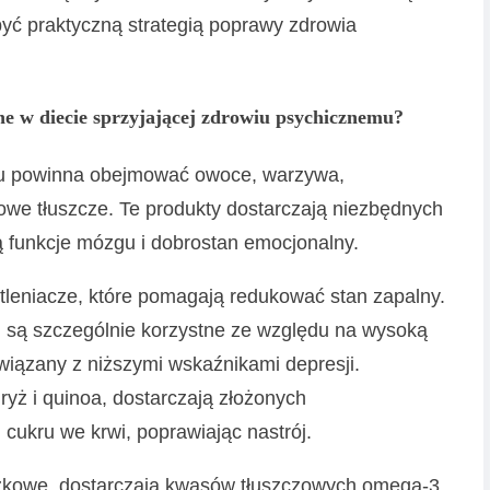
yć praktyczną strategią poprawy zdrowia
e w diecie sprzyjającej zdrowiu psychicznemu?
mu powinna obejmować owoce, warzywa,
rowe tłuszcze. Te produkty dostarczają niezbędnych
ą funkcje mózgu i dobrostan emocjonalny.
leniacze, które pomagają redukować stan zapalny.
muż, są szczególnie korzystne ze względu na wysoką
związany z niższymi wskaźnikami depresji.
 ryż i quinoa, dostarczają złożonych
cukru we krwi, poprawiając nastrój.
rączkowe, dostarczają kwasów tłuszczowych omega-3