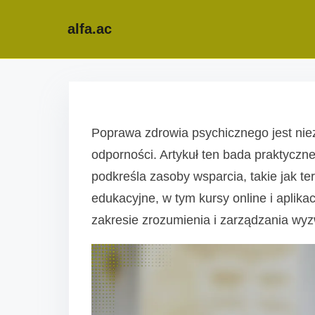
alfa.ac
S
k
i
Poprawa zdrowia psychicznego jest nie
p
odporności. Artykuł ten bada praktyczne
t
podkreśla zasoby wsparcia, takie jak te
o
edukacyjne, w tym kursy online i aplika
c
zakresie zrozumienia i zarządzania wy
o
n
t
e
n