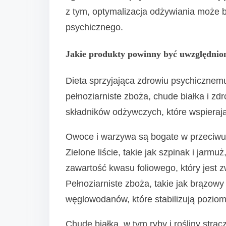
z tym, optymalizacja odżywiania może b
psychicznego.
Jakie produkty powinny być uwzględnion
Dieta sprzyjająca zdrowiu psychiczne
pełnoziarniste zboża, chude białka i zd
składników odżywczych, które wspieraj
Owoce i warzywa są bogate w przeciwut
Zielone liście, takie jak szpinak i jar
zawartość kwasu foliowego, który jest 
Pełnoziarniste zboża, takie jak brązowy
węglowodanów, które stabilizują poziom 
Chude białka, w tym ryby i rośliny st