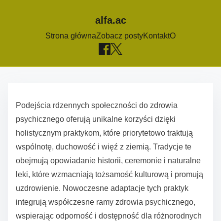
alfa.ac
Strona główna
Zobacz posty
Kontakt
O
S
k
Podejścia rdzennych społeczności do zdrowia
i
psychicznego oferują unikalne korzyści dzięki
p
holistycznym praktykom, które priorytetowo traktują
t
wspólnotę, duchowość i więź z ziemią. Tradycje te
o
obejmują opowiadanie historii, ceremonie i naturalne
c
leki, które wzmacniają tożsamość kulturową i promują
o
uzdrowienie. Nowoczesne adaptacje tych praktyk
n
integrują współczesne ramy zdrowia psychicznego,
t
wspierając odporność i dostępność dla różnorodnych