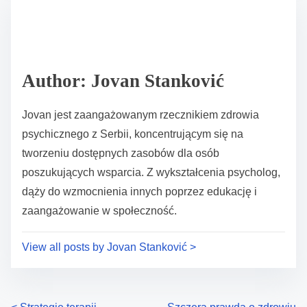
r
h
e
i
a
s
d
p
Author: Jovan Stanković
t
o
i
s
Jovan jest zaangażowanym rzecznikiem zdrowia
m
t
psychicznego z Serbii, koncentrującym się na
e
o
tworzeniu dostępnych zasobów dla osób
n
poszukujących wsparcia. Z wykształcenia psycholog,
:
dąży do wzmocnienia innych poprzez edukację i
zaangażowanie w społeczność.
View all posts by Jovan Stanković >