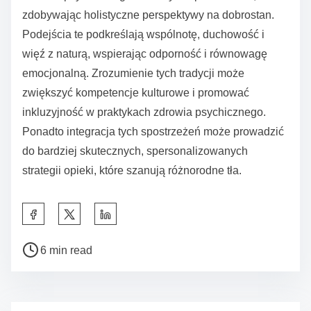
zdobywając holistyczne perspektywy na dobrostan.
Podejścia te podkreślają wspólnotę, duchowość i
więź z naturą, wspierając odporność i równowagę
emocjonalną. Zrozumienie tych tradycji może
zwiększyć kompetencje kulturowe i promować
inkluzyjność w praktykach zdrowia psychicznego.
Ponadto integracja tych spostrzeżeń może prowadzić
do bardziej skutecznych, spersonalizowanych
strategii opieki, które szanują różnorodne tła.
S
h
P
a
6 min read
o
r
s
e
t
t