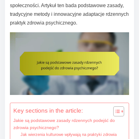
e
społeczności. Artykuł ten bada podstawowe zasady,
n
tradycyjne metody i innowacyjne adaptacje rdzennych
t
praktyk zdrowia psychicznego.
Key sections in the article:
Jakie są podstawowe zasady rdzennych podejść do
zdrowia psychicznego?
Jak wierzenia kulturowe wpływają na praktyki zdrowia