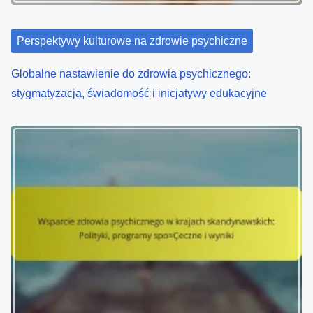
i
Perspektywy kulturowe na zdrowie psychiczne
o
Globalne nastawienie do zdrowia psychicznego:
n
stygmatyzacja, świadomość i inicjatywy edukacyjne