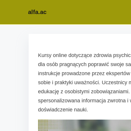
alfa.ac
S
k
i
Kursy online dotyczące zdrowia psychic
p
dla osób pragnących poprawić swoje s
t
instrukcje prowadzone przez ekspertów 
o
sobie i praktyki uważności. Uczestnicy
c
edukację z osobistymi zobowiązaniami. 
o
spersonalizowana informacja zwrotna i
n
doświadczenie nauki.
t
e
n