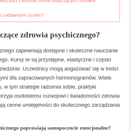
 korzyści z kursów online dotyczących zdrowia
u z codziennym życiem?
czące zdrowia psychicznego?
cznego zapewniają dostępne i skuteczne nauczanie
o. Kursy te są przystępne, elastyczne i często
iedzinie. Uczestnicy mogą angażować się w treści
dnymi dla zapracowanych harmonogramów. Wiele
w tym strategie radzenia sobie, praktyki
sprzyja osobistemu rozwojowi i świadomości zdrowia
ują cenne umiejętności do skutecznego zarządzania
chicznego poprawiają samopoczucie emocjonalne?