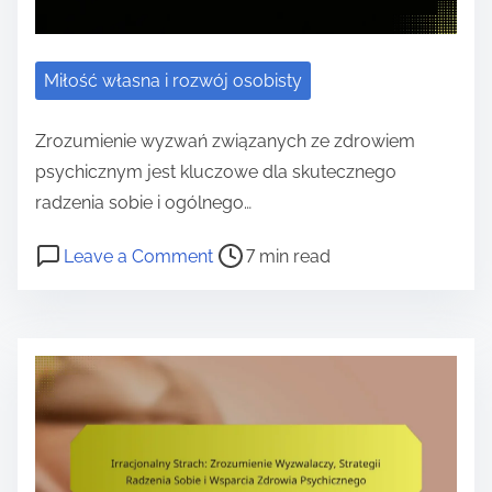
m
n
i
e
a
c
s
Miłość własna i rozwój osobisty
z
t
n
a
Zrozumienie wyzwań związanych ze zdrowiem
e
w
psychicznym jest kluczowe dla skutecznego
g
i
radzenia sobie i ogólnego…
o
e
:
P
o
Leave a Comment
7 min read
n
S
o
n
i
k
s
e
u
O
t
d
t
r
g
o
e
e
z
r
c
a
d
z
d
a
r
n