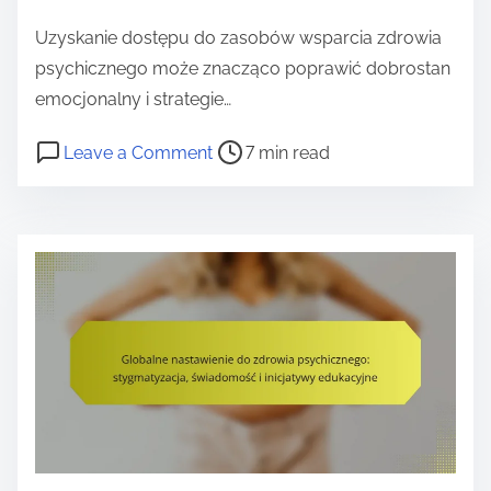
e
Uzyskanie dostępu do zasobów wsparcia zdrowia
n
psychicznego może znacząco poprawić dobrostan
t
emocjonalny i strategie…
P
o
Leave a Comment
7 min read
o
n
s
Z
t
a
r
s
e
o
a
b
d
y
t
w
i
s
m
p
e
a