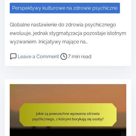
r
Perspektywy kulturowe na zdrowie psychiczne
c
i
Globalne nastawienie do zdrowia psychicznego
a
ewoluuje, jednak stygmatyzacja pozostaje istotnym
z
wyzwaniem. Inicjatywy mające na…
d
P
o
Leave a Comment
7 min read
r
o
n
o
s
G
w
t
l
i
r
o
a
e
b
p
a
a
s
d
l
y
t
n
c
i
e
h