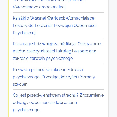
i
,
d
równowadze emocjonalnej
c
e
p
z
d
Książki o Własnej Wartości: Wzmacniające
o
n
u
Lektury do Leczenia, Rozwoju i Odporności
r
e
k
Psychicznej
n
g
a
o
Prawda jest dziwniejsza niż fikcja: Odkrywanie
o
c
ś
mitów, rzeczywistości i strategii wsparcia w
,
j
c
zakresie zdrowia psychicznego
b
ę
i
u
i
Pierwsza pomoc w zakresie zdrowia
P
d
z
psychicznego: Przegląd, korzyści i formaty
s
o
a
szkoleń
y
w
s
c
Co jest przeciwieństwem strachu? Zrozumienie
a
o
h
odwagi, odporności i dobrostanu
n
b
i
psychicznego
i
y
c