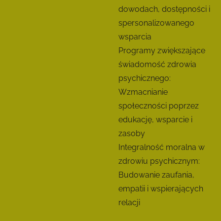
dowodach, dostępności i
S
spersonalizowanego
a
wsparcia
m
Programy zwiększające
o
świadomość zdrowia
p
psychicznego:
o
Wzmacnianie
c
społeczności poprzez
z
edukację, wsparcie i
u
zasoby
c
Integralność moralna w
i
zdrowiu psychicznym:
a
Budowanie zaufania,
empatii i wspierających
relacji