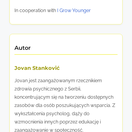
e
b
r
In cooperation with
I Grow Younger
o
a
r
n
y
i
d
e
Autor
l
z
a
d
R
r
Jovan Stanković
o
o
z
Jovan jest zaangażowanym rzecznikiem
w
w
zdrowia psychicznego z Serbii,
y
o
koncentrującym się na tworzeniu dostępnych
c
j
zasobów dla osób poszukujących wsparcia. Z
h
u
wykształcenia psycholog, dąży do
r
O
wzmocnienia innych poprzez edukację i
e
s
zaangażowanie w społeczność.