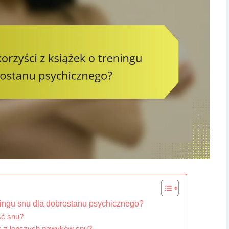
eningu snu dla dobrostanu psychicznego?
ść snu?