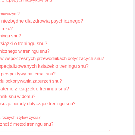
ć z lepszych nawyków snu?
poznawczym?
a niezbędne dla zdrowia psychicznego?
5 roku?
eningu snu?
książki o treningu snu?
hicznego w treningu snu?
ne w współczesnych przewodnikach dotyczących snu?
specjalizowanych książek o treningu snu?
ne perspektywy na temat snu?
elu pokonywania zaburzeń snu?
ategie z książek o treningu snu?
chnik snu w domu?
osując porady dotyczące treningu snu?
?
 różnych stylów życia?
czność metod treningu snu?