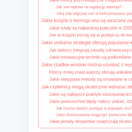
Jakie efekty psychologiczne mogą wynika
Jak sen wpływa na regulację nastroju?
Jaką rolę odgrywa sen w funkcjonowaniu 
Jakie książki o treningu snu są uważane z
Jakie tytuły są najbardziej polecane w 202
Jak te książki różnią się w podejściu do tr
Jakie unikalne strategie oferują popularne 
Jak autorzy integrują zasady zdrowia psyc
Jakie innowacyjne techniki są podkreśla
Jakie rzadkie wnioski można uzyskać z wy
Którzy mniej znani autorzy oferują unikal
Jakie nietypowe metody są omawiane w c
Jak czytelnicy mogą skutecznie wdrażać str
Jakie są najlepsze praktyki stosowania te
Jakie powszechne błędy należy unikać, st
Jak można śledzić postępy w poprawie snu
Jakie dostosowania mogą być konieczne dla
Jakie porady ekspertów zwiększają skute