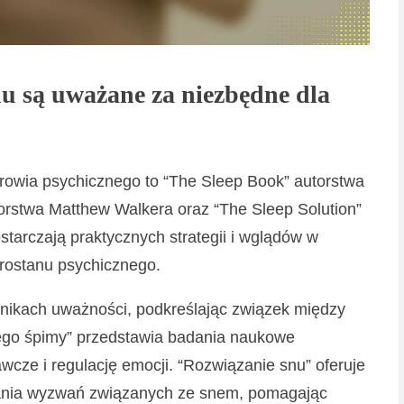
nu są uważane za niezbędne dla
drowia psychicznego to “The Sleep Book” autorstwa
rstwa Matthew Walkera oraz “The Sleep Solution”
ostarczają praktycznych strategii i wglądów w
rostanu psychicznego.
chnikach uważności, podkreślając związek między
ego śpimy” przedstawia badania naukowe
cze i regulację emocji. “Rozwiązanie snu” oferuje
ania wyzwań związanych ze snem, pomagając