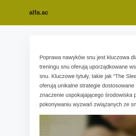
alfa.ac
S
k
i
Poprawa nawyków snu jest kluczowa dl
p
treningu snu oferują uporządkowane wsk
t
snu. Kluczowe tytuły, takie jak “The Sl
o
oferują unikalne strategie dostosowane
c
znaczenie uspokajającego środowiska 
o
pokonywaniu wyzwań związanych ze s
n
t
e
n