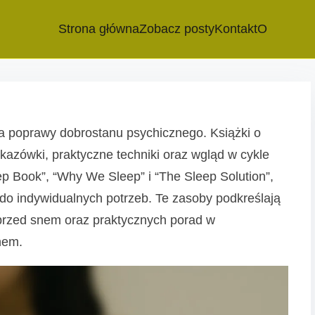
Strona główna
Zobacz posty
Kontakt
O
a poprawy dobrostanu psychicznego. Książki o
azówki, praktyczne techniki oraz wgląd w cykle
eep Book”, “Why We Sleep” i “The Sleep Solution”,
 do indywidualnych potrzeb. Te zasoby podkreślają
przed snem oraz praktycznych porad w
nem.