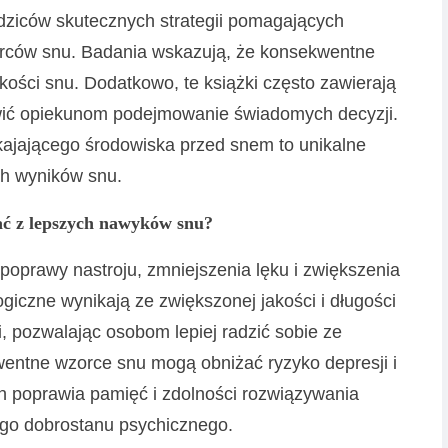
odziców skutecznych strategii pomagających
rców snu. Badania wskazują, że konsekwentne
akości snu. Dodatkowo, te książki często zawierają
wić opiekunom podejmowanie świadomych decyzji.
kajającego środowiska przed snem to unikalne
ch wyników snu.
ać z lepszych nawyków snu?
oprawy nastroju, zmniejszenia lęku i zwiększenia
giczne wynikają ze zwiększonej jakości i długości
i, pozwalając osobom lepiej radzić sobie ze
entne wzorce snu mogą obniżać ryzyko depresji i
n poprawia pamięć i zdolności rozwiązywania
ego dobrostanu psychicznego.